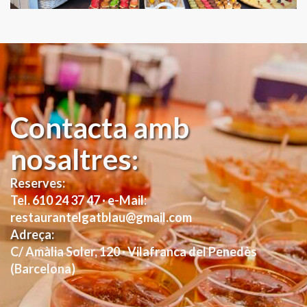
Contacta amb
nosaltres:
Reserves:
Tel. 610 24 37 47 · e-Mail:
restaurantelgatblau@gmail.com
Adreça:
C/ Amàlia Soler, 120 · Vilafranca del Penedès
(Barcelona)