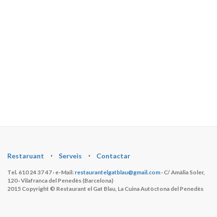
Restaruant
⋅
Serveis
⋅
Contactar
Tel. 610 24 37 47 · e-Mail:
restaurantelgatblau@gmail.com
· C/ Amàlia Soler,
120 · Vilafranca del Penedès (Barcelona)
2015 Copyright © Restaurant el Gat Blau, La Cuina Autòctona del Penedès